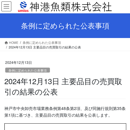
コ
ナ
ン
ビ
テ
ゲ
ン
ー
条例に定められた公表事項
ツ
シ
へ
ョ
ス
ン
HOME
条例に定められた公表事項
キ
に
2024年12月13日 主要品目の売買取引の結果の公表
ッ
移
プ
動
2024年12月13日
条例に定められた公表事項
2024年12月13日 主要品目の売買取
引の結果の公表
神戸市中央卸売市場業務条例第48条第2項、及び同施行規則第35条
第1項に基づき、主要品目の売買取引の結果を公表します。