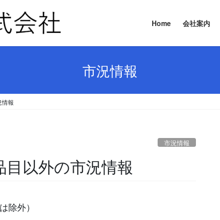
Home
会社案内
市況情報
況情報
市況情報
主要品目以外の市況情報
等は除外）