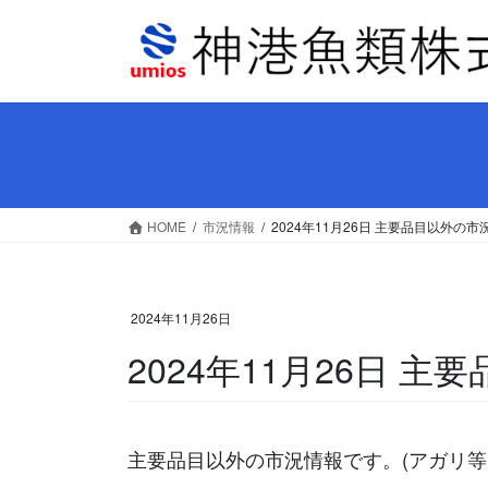
コ
ナ
ン
ビ
テ
ゲ
ン
ー
ツ
シ
へ
ョ
ス
ン
キ
に
ッ
移
HOME
市況情報
2024年11月26日 主要品目以外の市
プ
動
2024年11月26日
2024年11月26日 
主要品目以外の市況情報です。(アガリ