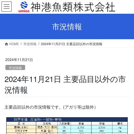
コ
ナ
ン
ビ
テ
ゲ
ン
ー
市況情報
ツ
シ
へ
ョ
ス
ン
HOME
市況情報
2024年11月21日 主要品目以外の市況情報
キ
に
ッ
移
プ
動
2024年11月21日
市況情報
2024年11月21日 主要品目以外の市
況情報
主要品目以外の市況情報です。(アガリ等は除外）