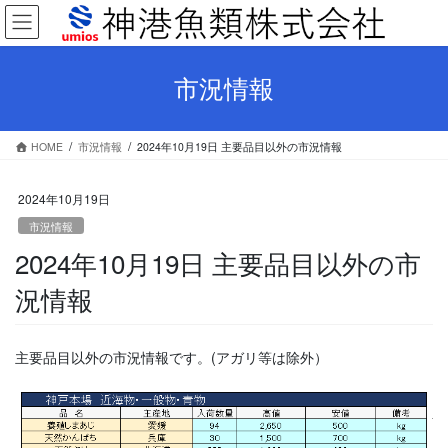
コ
ナ
ン
ビ
テ
ゲ
ン
ー
市況情報
ツ
シ
へ
ョ
ス
ン
HOME
市況情報
2024年10月19日 主要品目以外の市況情報
キ
に
ッ
移
プ
動
2024年10月19日
市況情報
2024年10月19日 主要品目以外の市
況情報
主要品目以外の市況情報です。(アガリ等は除外）