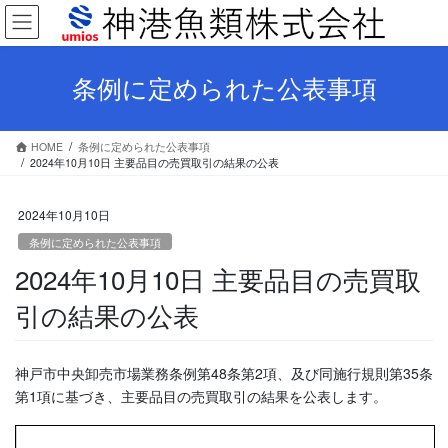
コ
ナ
ン
ビ
テ
ゲ
ン
ー
条例に定められた公表事項
ツ
シ
へ
ョ
ス
ン
HOME
条例に定められた公表事項
キ
に
2024年10月10日 主要品目の売買取引の結果の公表
ッ
移
プ
動
2024年10月10日
条例に定められた公表事項
2024年10月10日 主要品目の売買取
引の結果の公表
神戸市中央卸売市場業務条例第48条第2項、及び同施行規則第35条
第1項に基づき、主要品目の売買取引の結果を公表します。