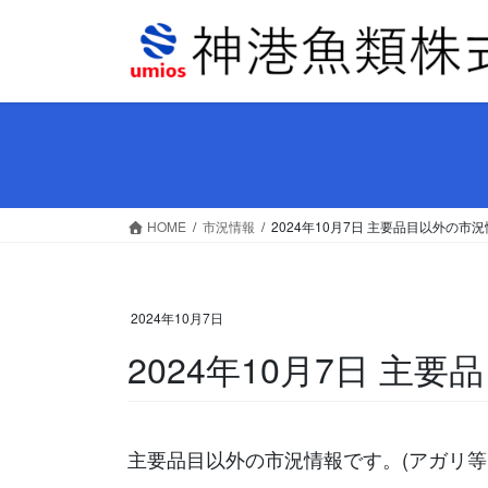
コ
ナ
ン
ビ
テ
ゲ
ン
ー
ツ
シ
へ
ョ
ス
ン
キ
に
ッ
移
HOME
市況情報
2024年10月7日 主要品目以外の市
プ
動
2024年10月7日
2024年10月7日 主
主要品目以外の市況情報です。(アガリ