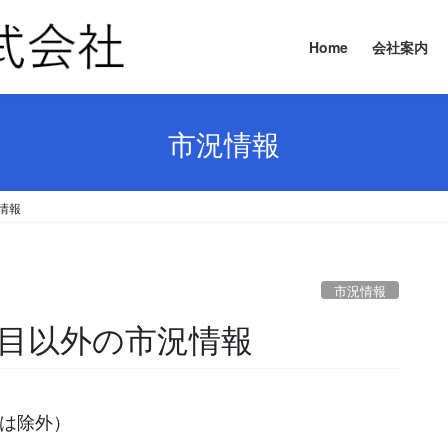
Home
会社案内
市況情報
況情報
市況情報
要品目以外の市況情報
等は除外）