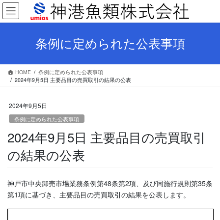
コ
ナ
ン
ビ
テ
ゲ
ン
ー
条例に定められた公表事項
ツ
シ
へ
ョ
ス
ン
HOME
条例に定められた公表事項
キ
に
2024年9月5日 主要品目の売買取引の結果の公表
ッ
移
プ
動
2024年9月5日
条例に定められた公表事項
2024年9月5日 主要品目の売買取引
の結果の公表
神戸市中央卸売市場業務条例第48条第2項、及び同施行規則第35条
第1項に基づき、主要品目の売買取引の結果を公表します。