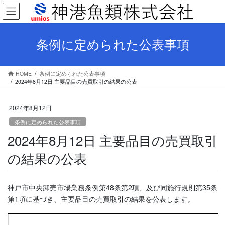
コ
ナ
ン
ビ
テ
ゲ
ン
ー
条例に定められた公表事項
ツ
シ
へ
ョ
ス
ン
HOME
条例に定められた公表事項
キ
に
2024年8月12日 主要品目の売買取引の結果の公表
ッ
移
プ
動
2024年8月12日
条例に定められた公表事項
2024年8月12日 主要品目の売買取引
の結果の公表
神戸市中央卸売市場業務条例第48条第2項、及び同施行規則第35条
第1項に基づき、主要品目の売買取引の結果を公表します。