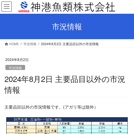
コ
ナ
ン
ビ
テ
ゲ
ン
ー
市況情報
ツ
シ
へ
ョ
ス
ン
HOME
市況情報
2024年8月2日 主要品目以外の市況情報
キ
に
ッ
移
プ
動
2024年8月2日
市況情報
2024年8月2日 主要品目以外の市況
情報
主要品目以外の市況情報です。(アガリ等は除外）