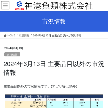
コ
ナ
ン
ビ
テ
ゲ
ン
ー
市況情報
ツ
シ
へ
ョ
ス
ン
HOME
市況情報
2024年6月13日 主要品目以外の市況情報
キ
に
ッ
移
プ
動
2024年6月13日
市況情報
2024年6月13日 主要品目以外の市況
情報
主要品目以外の市況情報です。(アガリ等は除外）