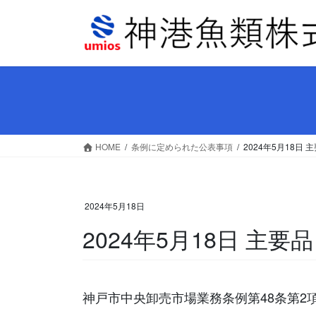
コ
ナ
ン
ビ
テ
ゲ
ン
ー
ツ
シ
へ
ョ
ス
ン
キ
に
ッ
移
HOME
条例に定められた公表事項
2024年5月18
プ
動
2024年5月18日
2024年5月18日 主
神戸市中央卸売市場業務条例第48条第2