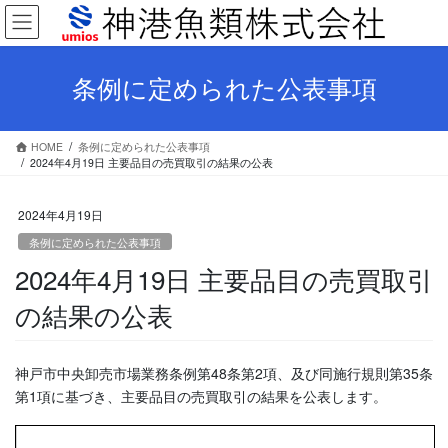
コ
ナ
ン
ビ
テ
ゲ
ン
ー
条例に定められた公表事項
ツ
シ
へ
ョ
ス
ン
HOME
条例に定められた公表事項
キ
に
2024年4月19日 主要品目の売買取引の結果の公表
ッ
移
プ
動
2024年4月19日
条例に定められた公表事項
2024年4月19日 主要品目の売買取引
の結果の公表
神戸市中央卸売市場業務条例第48条第2項、及び同施行規則第35条
第1項に基づき、主要品目の売買取引の結果を公表します。