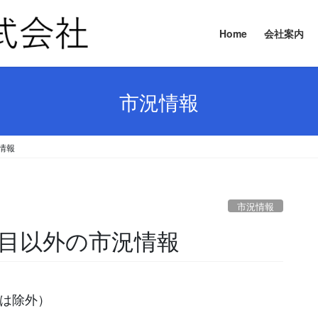
Home
会社案内
市況情報
況情報
市況情報
要品目以外の市況情報
等は除外）