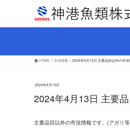
コ
ナ
ン
ビ
テ
ゲ
ン
ー
ツ
シ
へ
ョ
ス
ン
キ
に
ッ
移
HOME
市況情報
2024年4月13日 主要品目以外の市
プ
動
2024年4月13日
2024年4月13日 主
主要品目以外の市況情報です。(アガリ