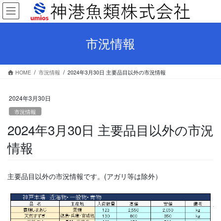
コ
ナ
ン
ビ
テ
ゲ
ン
ー
市況情報
ツ
シ
へ
ョ
ス
ン
HOME
市況情報
2024年3月30日 主要品目以外の市況情報
キ
に
ッ
移
プ
動
2024年3月30日
市況情報
2024年3月30日 主要品目以外の市況
情報
主要品目以外の市況情報です。(アガリ等は除外）