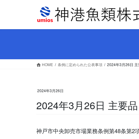
コ
ナ
ン
ビ
テ
ゲ
ン
ー
ツ
シ
へ
ョ
ス
ン
キ
に
ッ
移
HOME
条例に定められた公表事項
2024年3月26
プ
動
2024年3月26日
2024年3月26日 主
神戸市中央卸売市場業務条例第48条第2