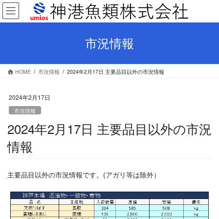
コ
ナ
ン
ビ
テ
ゲ
ン
ー
市況情報
ツ
シ
へ
ョ
ス
ン
HOME
市況情報
2024年2月17日 主要品目以外の市況情報
キ
に
ッ
移
プ
動
2024年2月17日
市況情報
2024年2月17日 主要品目以外の市況
情報
主要品目以外の市況情報です。(アガリ等は除外）