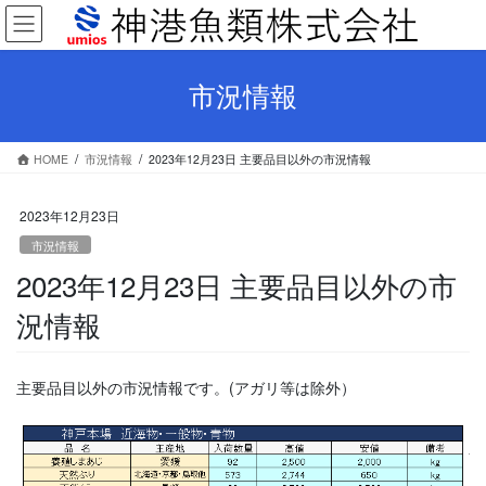
コ
ナ
ン
ビ
テ
ゲ
ン
ー
市況情報
ツ
シ
へ
ョ
ス
ン
HOME
市況情報
2023年12月23日 主要品目以外の市況情報
キ
に
ッ
移
プ
動
2023年12月23日
市況情報
2023年12月23日 主要品目以外の市
況情報
主要品目以外の市況情報です。(アガリ等は除外）