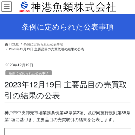
コ
ナ
ン
ビ
テ
ゲ
ン
ー
条例に定められた公表事項
ツ
シ
へ
ョ
ス
ン
HOME
条例に定められた公表事項
キ
に
2023年12月19日 主要品目の売買取引の結果の公表
ッ
移
プ
動
2023年12月19日
条例に定められた公表事項
2023年12月19日 主要品目の売買取
引の結果の公表
神戸市中央卸売市場業務条例第48条第2項、及び同施行規則第35条
第1項に基づき、主要品目の売買取引の結果を公表します。