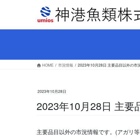
コ
ナ
ン
ビ
テ
ゲ
ン
ー
ツ
シ
へ
ョ
ス
ン
キ
に
ッ
移
HOME
市況情報
2023年10月28日 主要品目以外の市
プ
動
2023年10月28日
2023年10月28日 
主要品目以外の市況情報です。(アガリ