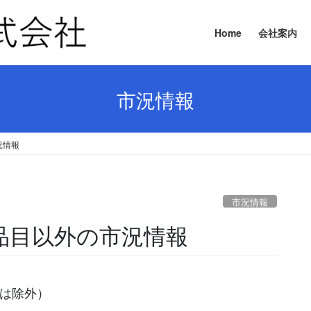
Home
会社案内
市況情報
況情報
市況情報
主要品目以外の市況情報
等は除外）