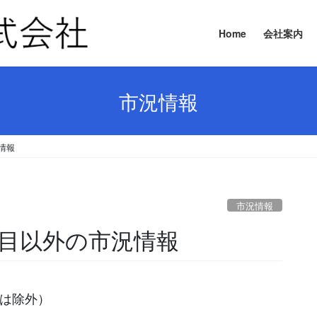
Home
会社案内
市況情報
況情報
市況情報
要品目以外の市況情報
等は除外）