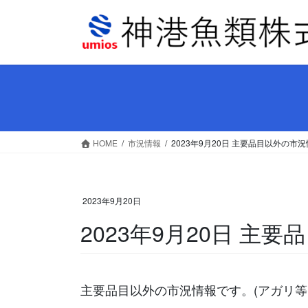
コ
ナ
ン
ビ
テ
ゲ
ン
ー
ツ
シ
へ
ョ
ス
ン
キ
に
ッ
移
HOME
市況情報
2023年9月20日 主要品目以外の市
プ
動
2023年9月20日
2023年9月20日 主
主要品目以外の市況情報です。(アガリ