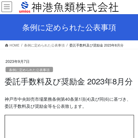
コ
ナ
ン
ビ
テ
ゲ
ン
ー
条例に定められた公表事項
ツ
シ
へ
ョ
ス
ン
HOME
条例に定められた公表事項
委託手数料及び奨励金 2023年8月分
キ
に
ッ
移
プ
動
2023年9月7日
条例に定められた公表事項
委託手数料及び奨励金 2023年8月分
神戸市中央卸売市場業務条例第40条第1項(4)及び同(6)に基づき、
委託手数料及び奨励金等を公表致します。