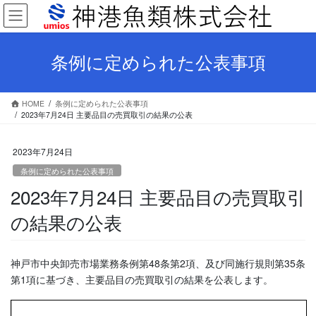
コ
ナ
ン
ビ
テ
ゲ
ン
ー
条例に定められた公表事項
ツ
シ
へ
ョ
ス
ン
HOME
条例に定められた公表事項
キ
に
2023年7月24日 主要品目の売買取引の結果の公表
ッ
移
プ
動
2023年7月24日
条例に定められた公表事項
2023年7月24日 主要品目の売買取引
の結果の公表
神戸市中央卸売市場業務条例第48条第2項、及び同施行規則第35条
第1項に基づき、主要品目の売買取引の結果を公表します。