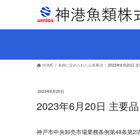
コ
ナ
ン
ビ
テ
ゲ
ン
ー
ツ
シ
へ
ョ
ス
ン
キ
に
ッ
移
HOME
条例に定められた公表事項
2023年6月20
プ
動
2023年6月20日
2023年6月20日 主
神戸市中央卸売市場業務条例第48条第2