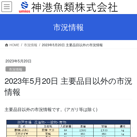
コ
ナ
ン
ビ
テ
ゲ
ン
ー
市況情報
ツ
シ
へ
ョ
ス
ン
HOME
市況情報
2023年5月20日 主要品目以外の市況情報
キ
に
ッ
移
プ
動
2023年5月20日
市況情報
2023年5月20日 主要品目以外の市況
情報
主要品目以外の市況情報です。(アガリ等は除く)