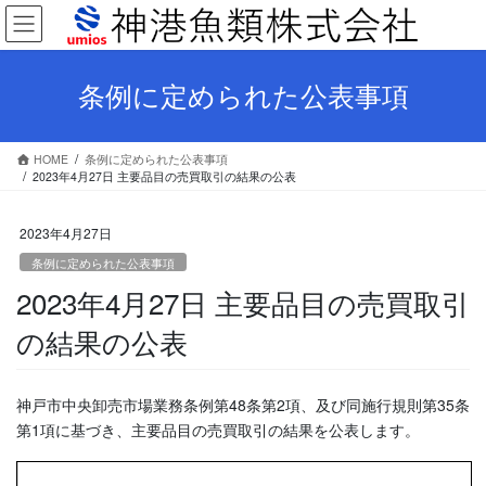
コ
ナ
ン
ビ
テ
ゲ
ン
ー
条例に定められた公表事項
ツ
シ
へ
ョ
ス
ン
HOME
条例に定められた公表事項
キ
に
2023年4月27日 主要品目の売買取引の結果の公表
ッ
移
プ
動
2023年4月27日
条例に定められた公表事項
2023年4月27日 主要品目の売買取引
の結果の公表
神戸市中央卸売市場業務条例第48条第2項、及び同施行規則第35条
第1項に基づき、主要品目の売買取引の結果を公表します。