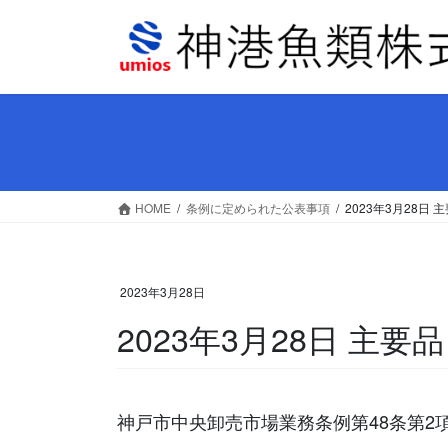
コ
ナ
ン
ビ
テ
ゲ
ン
ー
ツ
シ
へ
ョ
ス
ン
キ
に
ッ
移
HOME
条例に定められた公表事項
2023年3月28
プ
動
2023年3月28日
2023年3月28日 主
神戸市中央卸売市場業務条例第48条第2