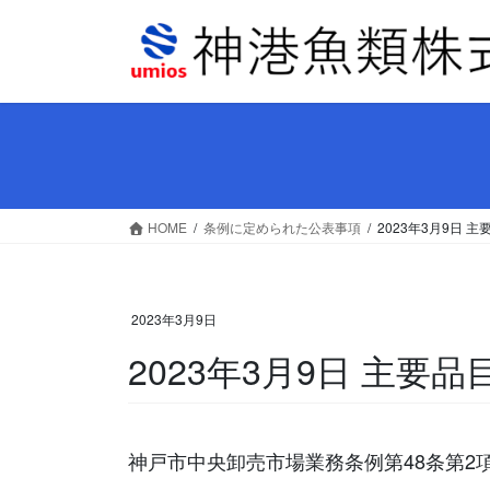
コ
ナ
ン
ビ
テ
ゲ
ン
ー
ツ
シ
へ
ョ
ス
ン
キ
に
ッ
移
HOME
条例に定められた公表事項
2023年3月9日
プ
動
2023年3月9日
2023年3月9日 主
神戸市中央卸売市場業務条例第48条第2