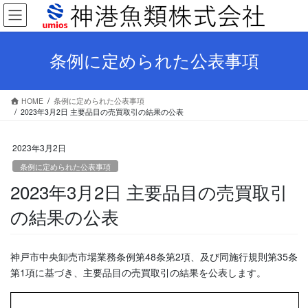
コ
ナ
ン
ビ
テ
ゲ
ン
ー
条例に定められた公表事項
ツ
シ
へ
ョ
ス
ン
HOME
条例に定められた公表事項
キ
に
2023年3月2日 主要品目の売買取引の結果の公表
ッ
移
プ
動
2023年3月2日
条例に定められた公表事項
2023年3月2日 主要品目の売買取引
の結果の公表
神戸市中央卸売市場業務条例第48条第2項、及び同施行規則第35条
第1項に基づき、主要品目の売買取引の結果を公表します。