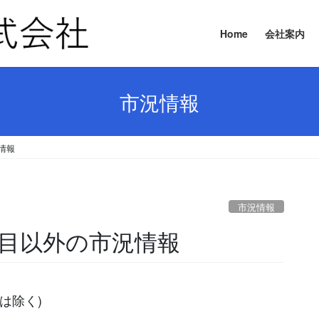
Home
会社案内
市況情報
況情報
市況情報
要品目以外の市況情報
は除く)