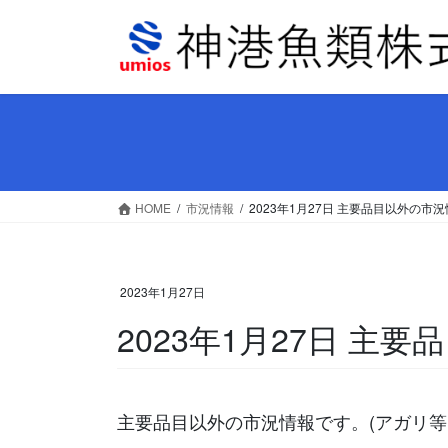
コ
ナ
ン
ビ
テ
ゲ
ン
ー
ツ
シ
へ
ョ
ス
ン
キ
に
ッ
移
HOME
市況情報
2023年1月27日 主要品目以外の市
プ
動
2023年1月27日
2023年1月27日 主
主要品目以外の市況情報です。(アガリ等