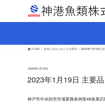
コ
ナ
ン
ビ
テ
ゲ
ン
ー
ツ
シ
へ
ョ
ス
ン
キ
に
ッ
移
HOME
条例に定められた公表事項
2023年1月19
プ
動
2023年1月19日
2023年1月19日 主
神戸市中央卸売市場業務条例第48条第2