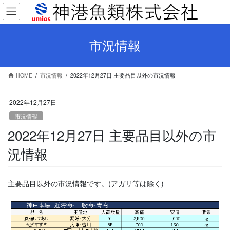
コ
ナ
ン
ビ
テ
ゲ
ン
ー
市況情報
ツ
シ
へ
ョ
ス
ン
HOME
市況情報
2022年12月27日 主要品目以外の市況情報
キ
に
ッ
移
プ
動
2022年12月27日
市況情報
2022年12月27日 主要品目以外の市
況情報
主要品目以外の市況情報です。(アガリ等は除く)