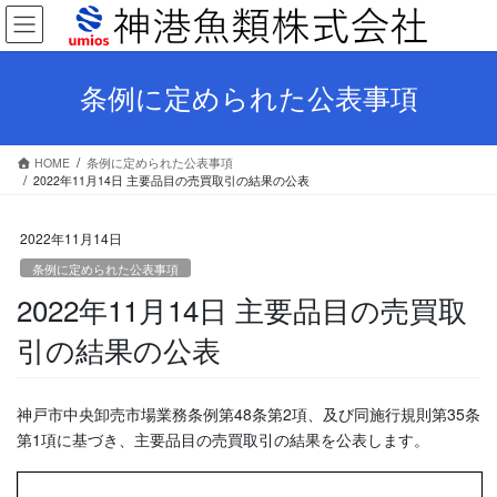
コ
ナ
ン
ビ
テ
ゲ
ン
ー
条例に定められた公表事項
ツ
シ
へ
ョ
ス
ン
HOME
条例に定められた公表事項
キ
に
2022年11月14日 主要品目の売買取引の結果の公表
ッ
移
プ
動
2022年11月14日
条例に定められた公表事項
2022年11月14日 主要品目の売買取
引の結果の公表
神戸市中央卸売市場業務条例第48条第2項、及び同施行規則第35条
第1項に基づき、主要品目の売買取引の結果を公表します。