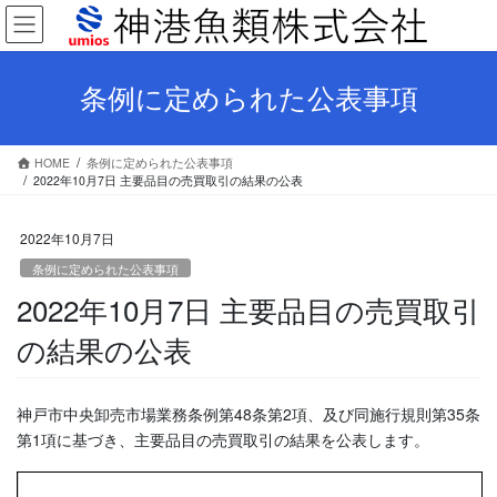
コ
ナ
ン
ビ
テ
ゲ
ン
ー
条例に定められた公表事項
ツ
シ
へ
ョ
ス
ン
HOME
条例に定められた公表事項
キ
に
2022年10月7日 主要品目の売買取引の結果の公表
ッ
移
プ
動
2022年10月7日
条例に定められた公表事項
2022年10月7日 主要品目の売買取引
の結果の公表
神戸市中央卸売市場業務条例第48条第2項、及び同施行規則第35条
第1項に基づき、主要品目の売買取引の結果を公表します。