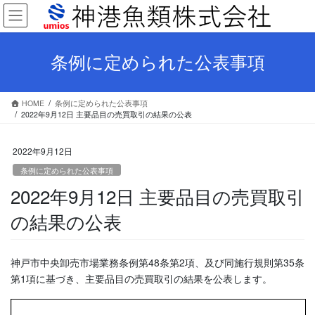
コ
ナ
ン
ビ
テ
ゲ
ン
ー
条例に定められた公表事項
ツ
シ
へ
ョ
ス
ン
HOME
条例に定められた公表事項
キ
に
2022年9月12日 主要品目の売買取引の結果の公表
ッ
移
プ
動
2022年9月12日
条例に定められた公表事項
2022年9月12日 主要品目の売買取引
の結果の公表
神戸市中央卸売市場業務条例第48条第2項、及び同施行規則第35条
第1項に基づき、主要品目の売買取引の結果を公表します。