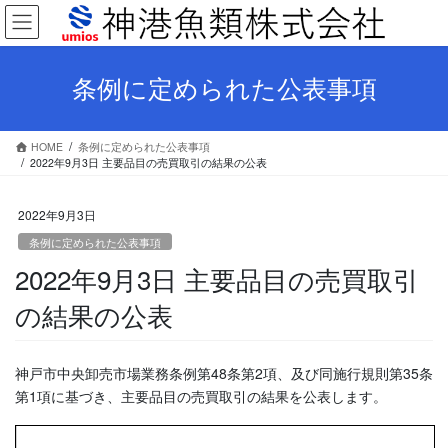
コ
ナ
ン
ビ
テ
ゲ
ン
ー
条例に定められた公表事項
ツ
シ
へ
ョ
ス
ン
HOME
条例に定められた公表事項
キ
に
2022年9月3日 主要品目の売買取引の結果の公表
ッ
移
プ
動
2022年9月3日
条例に定められた公表事項
2022年9月3日 主要品目の売買取引
の結果の公表
神戸市中央卸売市場業務条例第48条第2項、及び同施行規則第35条
第1項に基づき、主要品目の売買取引の結果を公表します。