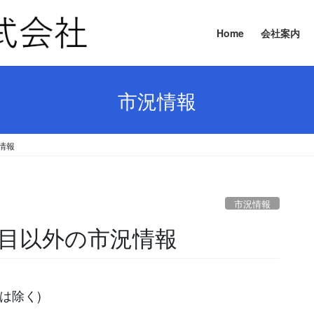
Home
会社案内
市況情報
況情報
市況情報
要品目以外の市況情報
は除く)