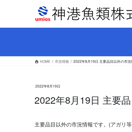
コ
ナ
ン
ビ
テ
ゲ
ン
ー
ツ
シ
へ
ョ
ス
ン
キ
に
ッ
移
HOME
市況情報
2022年8月19日 主要品目以外の市
プ
動
2022年8月19日
2022年8月19日 主
主要品目以外の市況情報です。(アガリ等