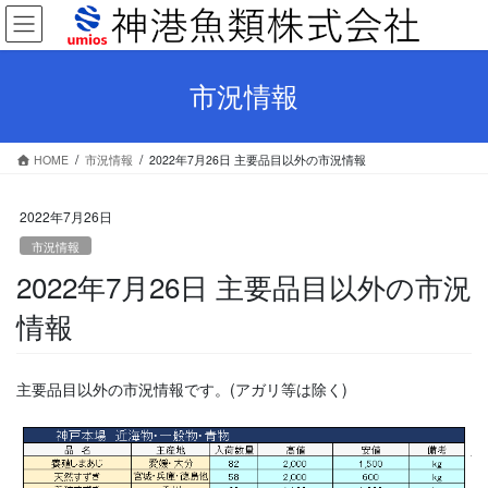
コ
ナ
ン
ビ
テ
ゲ
ン
ー
市況情報
ツ
シ
へ
ョ
ス
ン
HOME
市況情報
2022年7月26日 主要品目以外の市況情報
キ
に
ッ
移
プ
動
2022年7月26日
市況情報
2022年7月26日 主要品目以外の市況
情報
主要品目以外の市況情報です。(アガリ等は除く)