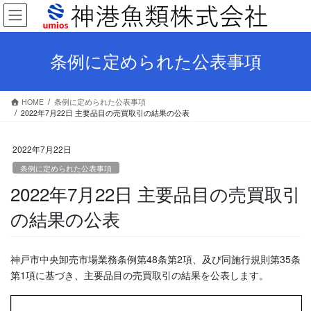
コ
ナ
ン
ビ
テ
ゲ
ン
ー
条例に定められた公表事項
ツ
シ
へ
ョ
ス
ン
HOME
条例に定められた公表事項
キ
に
2022年7月22日 主要品目の売買取引の結果の公表
ッ
移
プ
動
2022年7月22日
条例に定められた公表事項
2022年7月22日 主要品目の売買取引
の結果の公表
神戸市中央卸売市場業務条例第48条第2項、及び同施行規則第35条
第1項に基づき、主要品目の売買取引の結果を公表します。