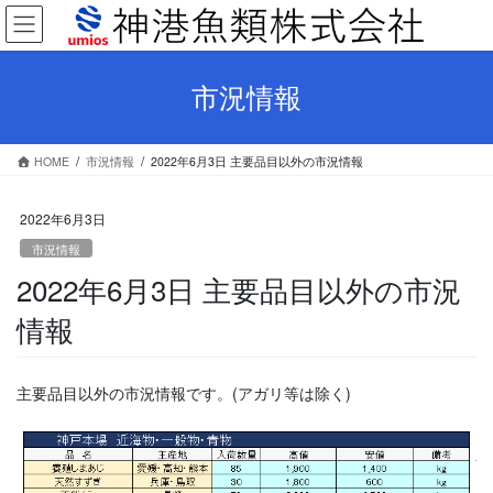
コ
ナ
ン
ビ
テ
ゲ
ン
ー
市況情報
ツ
シ
へ
ョ
ス
ン
HOME
市況情報
2022年6月3日 主要品目以外の市況情報
キ
に
ッ
移
プ
動
2022年6月3日
市況情報
2022年6月3日 主要品目以外の市況
情報
主要品目以外の市況情報です。(アガリ等は除く)