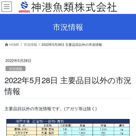
コ
ナ
ン
ビ
テ
ゲ
ン
ー
市況情報
ツ
シ
へ
ョ
ス
ン
HOME
市況情報
2022年5月28日 主要品目以外の市況情報
キ
に
ッ
移
プ
動
2022年5月28日
市況情報
2022年5月28日 主要品目以外の市況
情報
主要品目以外の市況情報です。(アガリ等は除く)