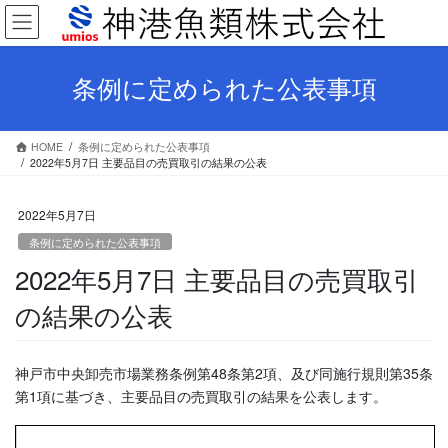
コ
ナ
ン
ビ
テ
ゲ
ン
ー
条例に定められた公表事項
ツ
シ
へ
ョ
ス
ン
HOME
条例に定められた公表事項
キ
に
2022年5月7日 主要品目の売買取引の結果の公表
ッ
移
プ
動
2022年5月7日
条例に定められた公表事項
2022年5月7日 主要品目の売買取引
の結果の公表
神戸市中央卸売市場業務条例第48条第2項、及び同施行規則第35条
第1項に基づき、主要品目の売買取引の結果を公表します。