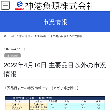
コ
ナ
ン
ビ
テ
ゲ
ン
ー
市況情報
ツ
シ
へ
ョ
ス
ン
HOME
市況情報
2022年4月16日 主要品目以外の市況情報
キ
に
ッ
移
プ
動
2022年4月16日
市況情報
2022年4月16日 主要品目以外の市況
情報
主要品目以外の市況情報です。(アガリ等は除く)