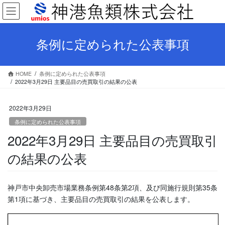
コ
ナ
ン
ビ
テ
ゲ
ン
ー
条例に定められた公表事項
ツ
シ
へ
ョ
ス
ン
HOME
条例に定められた公表事項
キ
に
2022年3月29日 主要品目の売買取引の結果の公表
ッ
移
プ
動
2022年3月29日
条例に定められた公表事項
2022年3月29日 主要品目の売買取引
の結果の公表
神戸市中央卸売市場業務条例第48条第2項、及び同施行規則第35条
第1項に基づき、主要品目の売買取引の結果を公表します。