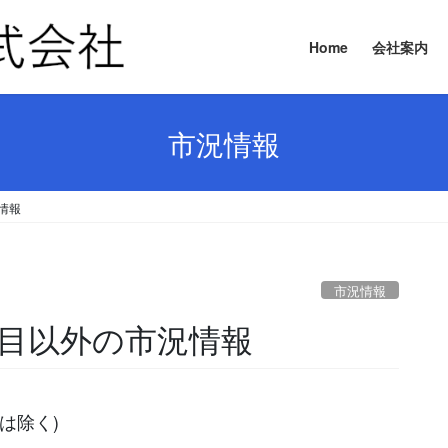
Home
会社案内
市況情報
況情報
市況情報
要品目以外の市況情報
は除く)