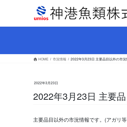
コ
ナ
ン
ビ
テ
ゲ
ン
ー
ツ
シ
へ
ョ
ス
ン
キ
に
ッ
移
HOME
市況情報
2022年3月23日 主要品目以外の市
プ
動
2022年3月23日
2022年3月23日 主
主要品目以外の市況情報です。(アガリ等