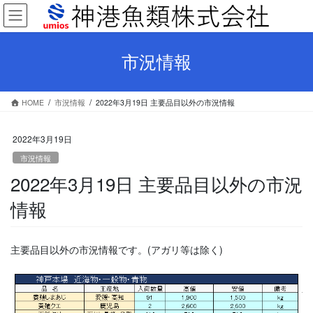
コ
ナ
ン
ビ
テ
ゲ
ン
ー
市況情報
ツ
シ
へ
ョ
ス
ン
HOME
市況情報
2022年3月19日 主要品目以外の市況情報
キ
に
ッ
移
プ
動
2022年3月19日
市況情報
2022年3月19日 主要品目以外の市況
情報
主要品目以外の市況情報です。(アガリ等は除く)