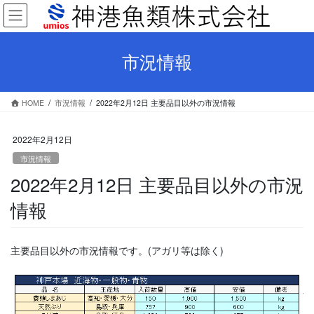
コ
ナ
ン
ビ
テ
ゲ
ン
ー
市況情報
ツ
シ
へ
ョ
ス
ン
HOME
市況情報
2022年2月12日 主要品目以外の市況情報
キ
に
ッ
移
プ
動
2022年2月12日
市況情報
2022年2月12日 主要品目以外の市況
情報
主要品目以外の市況情報です。(アガリ等は除く)