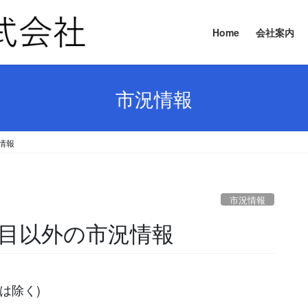
Home
会社案内
市況情報
況情報
市況情報
要品目以外の市況情報
は除く)