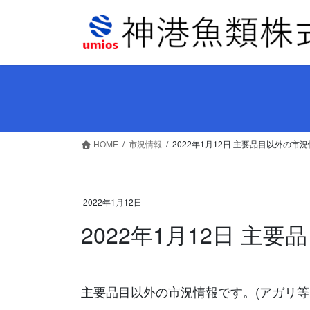
コ
ナ
ン
ビ
テ
ゲ
ン
ー
ツ
シ
へ
ョ
ス
ン
キ
に
ッ
移
HOME
市況情報
2022年1月12日 主要品目以外の市
プ
動
2022年1月12日
2022年1月12日 主
主要品目以外の市況情報です。(アガリ等