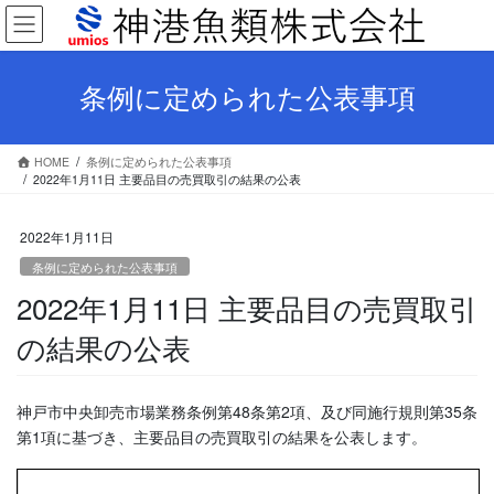
コ
ナ
ン
ビ
テ
ゲ
ン
ー
条例に定められた公表事項
ツ
シ
へ
ョ
ス
ン
HOME
条例に定められた公表事項
キ
に
2022年1月11日 主要品目の売買取引の結果の公表
ッ
移
プ
動
2022年1月11日
条例に定められた公表事項
2022年1月11日 主要品目の売買取引
の結果の公表
神戸市中央卸売市場業務条例第48条第2項、及び同施行規則第35条
第1項に基づき、主要品目の売買取引の結果を公表します。