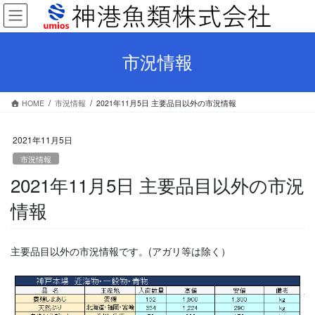
コ
ナ
ン
ビ
テ
ゲ
ン
ー
市況情報
ツ
シ
へ
ョ
ス
ン
HOME
市況情報
2021年11月5日 主要品目以外の市況情報
キ
に
ッ
移
プ
動
2021年11月5日
市況情報
2021年11月5日 主要品目以外の市況
情報
主要品目以外の市況情報です。(アガリ等は除く）