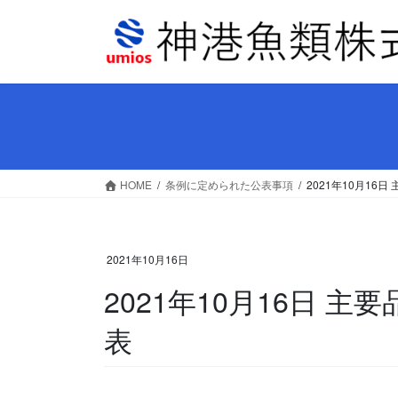
コ
ナ
ン
ビ
テ
ゲ
ン
ー
ツ
シ
へ
ョ
ス
ン
キ
に
ッ
移
HOME
条例に定められた公表事項
2021年10月16
プ
動
2021年10月16日
2021年10月16日 
表